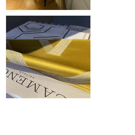
> Aurélie
S.
Bonsoir,