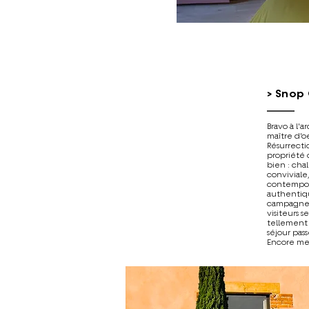
> Snop 
Bravo à l'a
maître d'o
Résurrecti
propriété 
bien : cha
conviviale
contempor
authentiqu
campagne 
visiteurs s
tellement
séjour passé
Encore mer