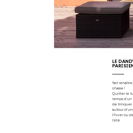
LE DAN
​PARISIEN
fait renaîtr
chasse !
Quitter le t
temps d’un 
de trinque
autour d’un
l’hiver ou 
l’été.