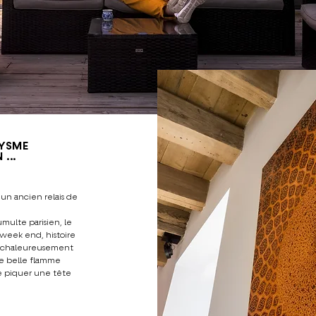
DYSME
 ...
e un ancien relais de
umulte parisien, le
week end, histoire
r chaleureusement
e belle flamme
de piquer une tête