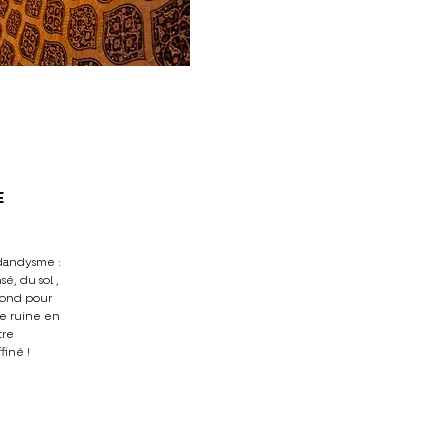
E
 dandysme :
é, du sol ,
afond pour
te ruine en
tre
finé !