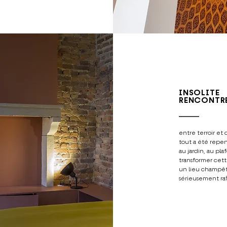
INSOLITE
RENCONTR
entre terroir et
tout a été repens
au jardin, au pl
transformer cet
un lieu champê
sérieusement raf