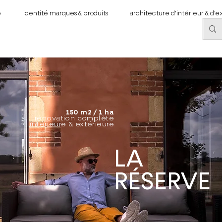
e
identité marques & produits
architecture d'intérieur & d'e
150 m2 / 1 ha
rénovation complète
intérieure & extérieure
LA
RÉSERVE