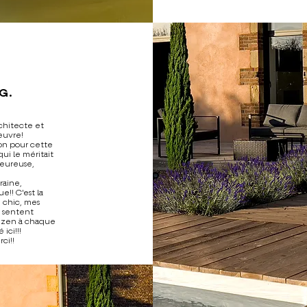
G.
rchitecte et
euvre!
on pour cette
qui le méritait
leureuse,
,
aine,
e!! C'est la
chic, mes
e sentent
 zen à chaque
 ici!!!
ci!!